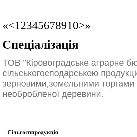
«
<
1
2
3
4
5
6
7
8
9
10
>
»
Спеціалізація
ТОВ "Кіровоградське аграрне бюр
сільськогосподарською продукці
зерновими,земельними торгами 
необробленої деревини.
Сільгосппродукція